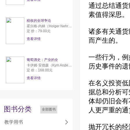
通过总结通货
素值得深思。
税收的全球争论
霍尔格·内林（Holger Nehring） 佛罗莱恩·舒伊（Florian Schui）
诸多有关通货
定 价：79.00元
而产生的。
查看详情
一些行为，例
葡萄酒史：产业的全
历史事件的遗
卡伊姆·安德森（Kym Anderson）,文森特·皮尼拉（Vicente Pinilla）
定 价：168.00元
查看详情
在名义投资低
据总和分析可
体却仍旧会有
图书分类
人更严重的通
全部图书
教学用书
抛开冗长的经