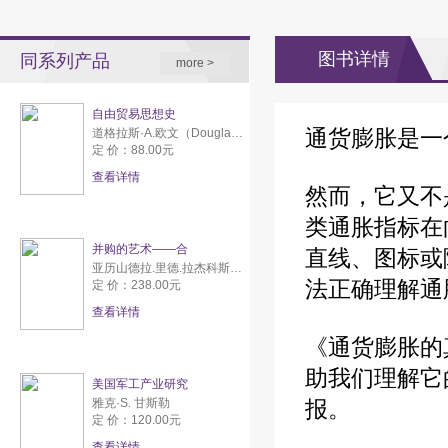
图书详情
同系列产品
more >
自由贸易思想史
通货膨胀是一
道格拉斯·A.欧文（Douglas A. Irwin）
定 价：88.00元
查看详情
然而，它又不
类通胀指标在
并购的艺术——合
直线、图标或
亚历山德拉.里德.拉杰科斯（Alexandra Reed Lajoux)）,资本专家服务有限公司
法正确理解通
定 价：238.00元
查看详情
《通货膨胀的
助我们理解它
美国军工产业研究
雅克·S. 甘斯勒
报。
定 价：120.00元
查看详情