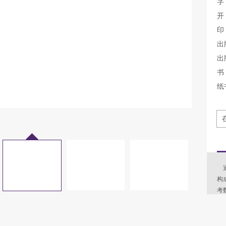
字
开
印
出
出
书 
纸
通
构
考
《
更
思