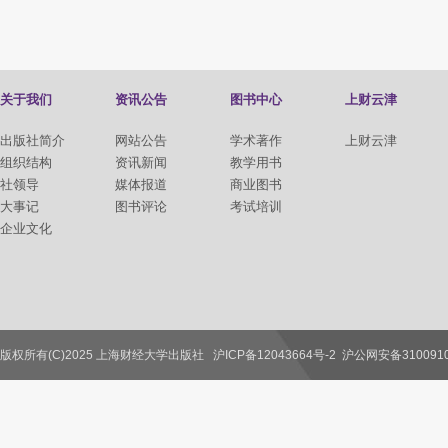
关于我们
资讯公告
图书中心
上财云津
出版社简介
网站公告
学术著作
上财云津
组织结构
资讯新闻
教学用书
社领导
媒体报道
商业图书
大事记
图书评论
考试培训
企业文化
版权所有(C)2025 上海财经大学出版社
沪ICP备12043664号-2
沪公网安备3100910
联系我们
教师服务
读者服务
作者服务