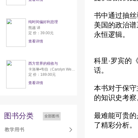
书中通过抽丝
纯时间偏好利息理
美国的政治谱
熊越 译
永恒逻辑。
定 价：39.00元
查看详情
科里·罗宾的
西方世界的税收与
话。
卡洛琳•韦伯（Carolyn Webber） 亚伦•威尔达夫斯基（Aaron Wildavsky）
定 价：189.00元
查看详情
本书对于保守
的知识史考察
图书分类
最难能可贵的
全部图书
了精彩分析。
教学用书