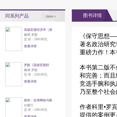
图书详情
同系列产品
more >
高级宏观经济学（第
《保守思想—
戴维·罗默
定 价：168.00元
著名政治研究
查看详情
重磅力作！本
罗默《高级宏观经
本书第二版不
戴维·罗默
和完善；而且
定 价：128.00元
查看详情
竞选手腕和执
乃至整个社会
稻米：全球网络与新
白馥兰
作者科里•罗
定 价：148.00元
提供的案例更
查看详情