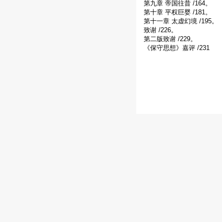
第九章 帝国往昔 /164。
第十章 平权巨婴 /181。
第十一章 太虚幻境 /195。
致谢 /226。
第二版致谢 /229。
《保守思想》嘉评 /231