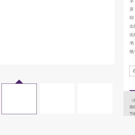
字
开
印
出
出
书 
纸
《
国
节
竞
对
楚