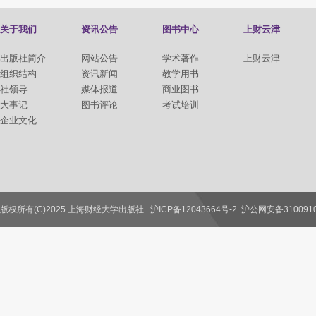
关于我们
资讯公告
图书中心
上财云津
出版社简介
网站公告
学术著作
上财云津
组织结构
资讯新闻
教学用书
社领导
媒体报道
商业图书
大事记
图书评论
考试培训
企业文化
版权所有(C)2025 上海财经大学出版社
沪ICP备12043664号-2
沪公网安备3100910
联系我们
教师服务
读者服务
作者服务
图书馆服务
学校服务