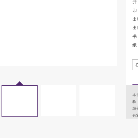
开
印
出
出
书 
纸
本
验
绍
有