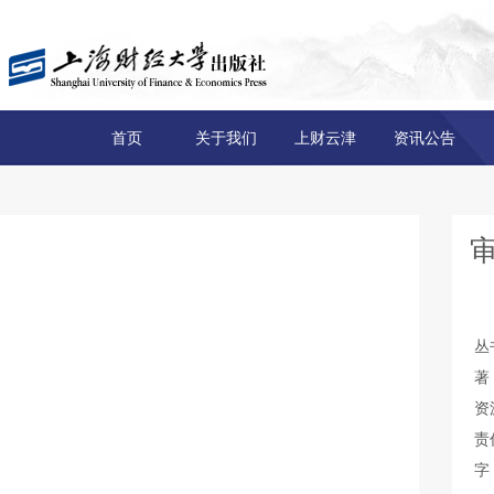
首页
关于我们
上财云津
资讯公告
丛
著
资
责
字