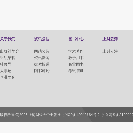
关于我们
资讯公告
图书中心
上财云津
出版社简介
网站公告
学术著作
上财云津
组织结构
资讯新闻
教学用书
社领导
媒体报道
商业图书
大事记
图书评论
考试培训
企业文化
版权所有(C)2025 上海财经大学出版社
沪ICP备12043664号-2
沪公网安备3100910
联系我们
教师服务