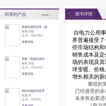
图书详情
同系列产品
more >
高级宏观经济学（第
自电力公用事
戴维·罗默
定 价：168.00元
界普遍接受了
查看详情
些市场结构和
销售成本及定
罗默《高级宏观经
场的表现及其
戴维·罗默
定 价：128.00元
球变暖、价格
查看详情
增长相关的新
重组的第
已经接受的多
纯时间偏好利息理
熊越 译
未来有必要进
定 价：39.00元
《电力市场
查看详情