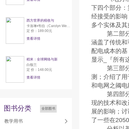
下四个部分：
经接受的影响
西方世界的税收与
多个实体及其
卡洛琳•韦伯（Carolyn Webber） 亚伦•威尔达夫斯基（Aaron Wildavsky）
定 价：189.00元
第二部分
查看详情
涵盖了传统和
配电成本的基
显示_『所有
稻米：全球网络与新
白馥兰
第三部分
定 价：148.00元
测；介绍了用
查看详情
和电网之阈电
第四部分
现的技术和改
图书分类
全部图书
展的影响；讨
了一些在205
教学用书
分析以基