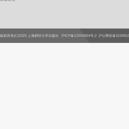
版权所有(C)2025 上海财经大学出版社
沪ICP备12043664号-2
沪公网安备3100910
联系我们
教师服务
读者服务
作者服务
图书馆服务
学校服务