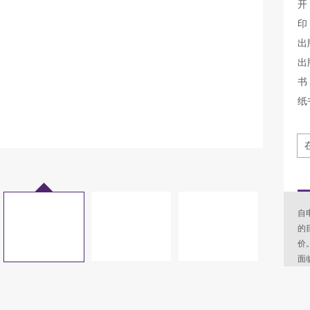
开
印
出
出
书 
纸
自
的
价
面