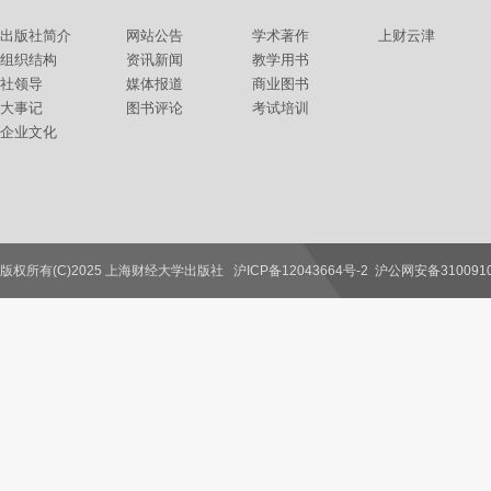
出版社简介
网站公告
学术著作
上财云津
组织结构
资讯新闻
教学用书
社领导
媒体报道
商业图书
大事记
图书评论
考试培训
企业文化
版权所有(C)2025 上海财经大学出版社
沪ICP备12043664号-2
沪公网安备3100910
联系我们
教师服务
读者服务
作者服务
图书馆服务
学校服务