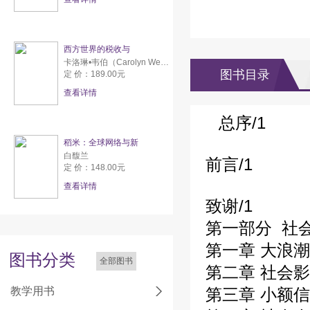
西方世界的税收与
卡洛琳•韦伯（Carolyn Webber） 亚伦•威尔达夫斯基（Aaron Wildavsky）
图书目录
定 价：189.00元
查看详情
总序
/1
稻米：全球网络与新
白馥兰
前言
/1
定 价：148.00元
查看详情
致谢
/1
第一部分 社
第一章 大浪潮
图书分类
全部图书
第二章 社会
教学用书
第三章 小额