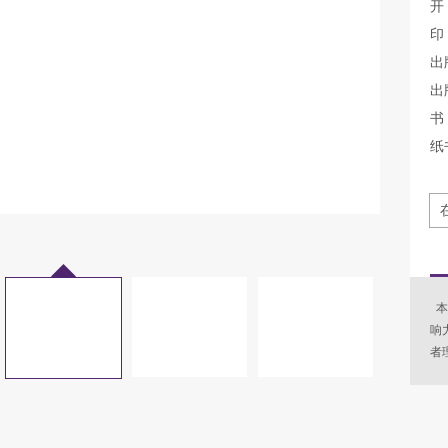
开
印
出
出
书 
纸
本
响
者