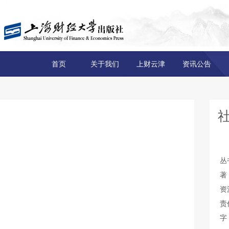
首页
关于我们
上财云津
资讯公告
丛
著
资
责
字