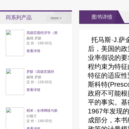
图书详情
同系列产品
more >
高级宏观经济学（第
托马斯·J.
戴维·罗默
定 价：168.00元
后，美国的政
查看详情
业率假说的要
程约束为特征
罗默《高级宏观经
特征的适应性预
戴维·罗默
定 价：128.00元
斯科特(Pre
查看详情
政府不可能根
平的事实。基德
1967年发
稻米：全球网络与新
白馥兰
成部分，本书
定 价：148.00元
查看详情