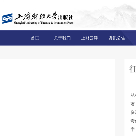
首页
关于我们
上财云津
资讯公告
丛
著
资
责
字