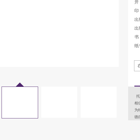
开
印
出
出
书 
纸
托
相
为
德(