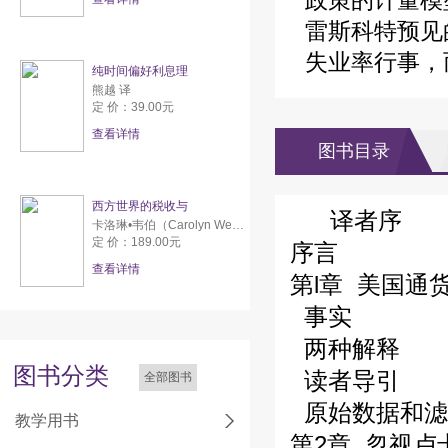
政策的计量模
雷斯科特预见
失业率行事，
纯时间偏好利息理
熊越 译
定 价：39.00元
查看详情
图书目录
西方世界的税收与
译者序
卡洛琳•韦伯（Carolyn Webber） 亚伦•威尔达夫斯基（Aaron Wildavsky）
定 价：189.00元
序言
查看详情
第l章 美国通
事实
两种解释
图书分类
读者导引
全部图书
原始数据和滤
教学用书
第2章 忽视卢