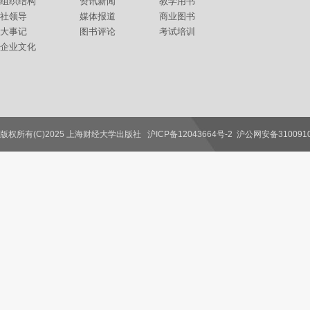
组织结构
资讯新闻
教学用书
社领导
媒体报道
商业图书
大事记
图书评论
考试培训
企业文化
版权所有(C)2025 上海财经大学出版社
沪ICP备12043664号-2
沪公网安备3100910
联系我们
教师服务
读者服务
作者服务
图书馆服务
学校服务