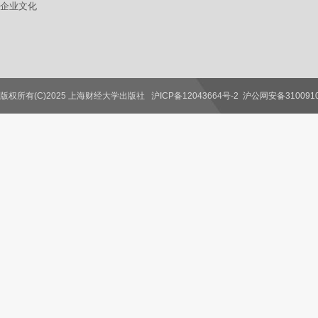
企业文化
版权所有(C)2025 上海财经大学出版社
沪ICP备12043664号-2
沪公网安备3100910
联系我们
教师服务
读者服务
作者服务
图书馆服务
学校服务