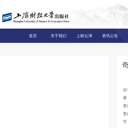
首页
关于我们
上财云津
资讯公告
丛
著
资
责
字