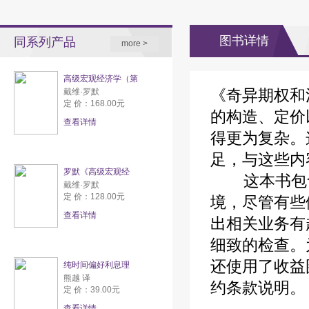
图书详情
同系列产品
more >
高级宏观经济学（第
《奇异期权和
戴维·罗默
定 价：168.00元
的构造、定价
查看详情
得更为复杂。
足，与这些内
罗默《高级宏观经
这本书包含
戴维·罗默
定 价：128.00元
境，尽管有些
查看详情
出相关业务有
细致的检查。
还使用了收益
纯时间偏好利息理
熊越 译
约条款说明。
定 价：39.00元
查看详情