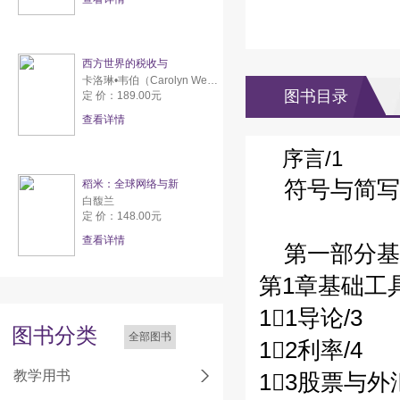
西方世界的税收与
卡洛琳•韦伯（Carolyn Webber） 亚伦•威尔达夫斯基（Aaron Wildavsky）
图书目录
定 价：189.00元
查看详情
序言/1
符号与简写
稻米：全球网络与新
白馥兰
定 价：148.00元
查看详情
第一部分基
第1章基础工具
11导论/3
图书分类
全部图书
12利率/4
教学用书
13股票与外汇