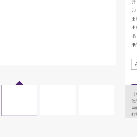
开
印
出
出
书 
纸
《
使
系
列