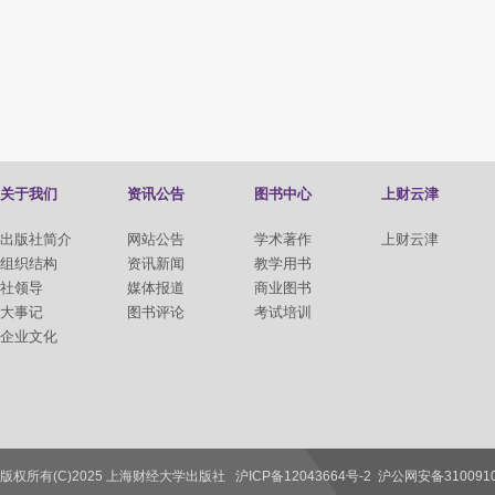
关于我们
资讯公告
图书中心
上财云津
出版社简介
网站公告
学术著作
上财云津
组织结构
资讯新闻
教学用书
社领导
媒体报道
商业图书
大事记
图书评论
考试培训
企业文化
版权所有(C)2025 上海财经大学出版社
沪ICP备12043664号-2
沪公网安备3100910
联系我们