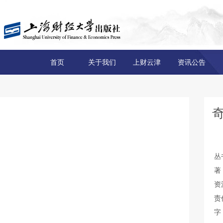
首页
关于我们
上财云津
资讯公告
丛
著
资
责
字