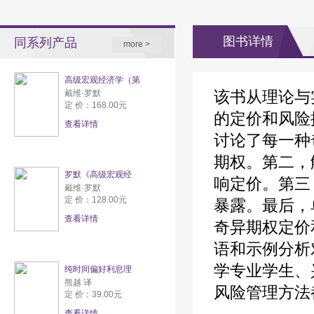
图书详情
同系列产品
more >
高级宏观经济学（第
该书从理论与
戴维·罗默
定 价：168.00元
的定价和风险
查看详情
讨论了每一种
期权。第二，
罗默《高级宏观经
响定价。第三
戴维·罗默
定 价：128.00元
暴露。最后，
查看详情
奇异期权定价
语和示例分析
学专业学生、
纯时间偏好利息理
熊越 译
风险管理方法
定 价：39.00元
查看详情