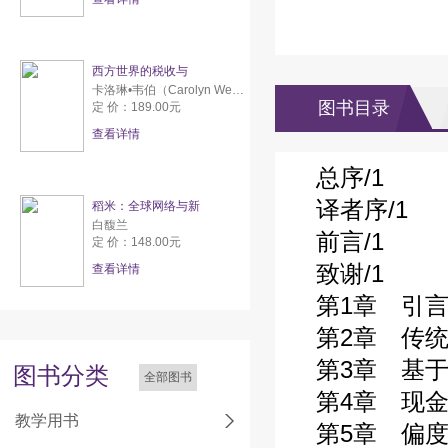
西方世界的税收与
卡洛琳•韦伯（Carolyn Webber） 亚伦•威尔达夫斯基（Aaron Wildavsky）
图书目录
定 价：189.00元
查看详情
总序/1
译者序/1
稻米：全球网络与新
白馥兰
前言/1
定 价：148.00元
致谢/1
查看详情
第1章 引言
第2章 传
第3章 基于
图书分类
全部图书
第4章 现金
教学用书
第5章 偏度/