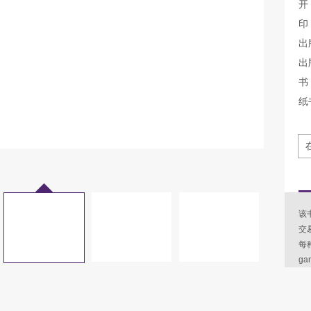
开
印
出
出
书 
纸
该
交
每
g