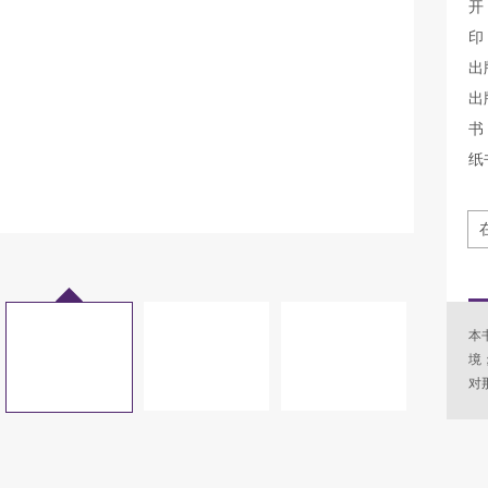
开
印
出
出
书 
纸
本
境
对