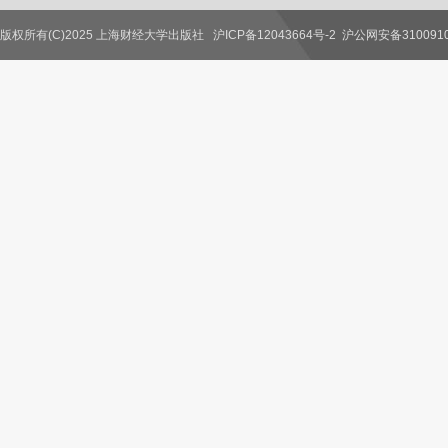
版权所有(C)2025 上海财经大学出版社
沪ICP备12043664号-2
沪公网安备3100910
联系我们
教师服务
读者服务
作者服务
图书馆服务
学校服务