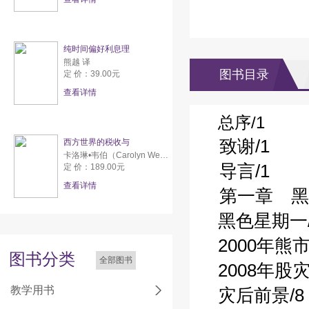
纯时间偏好利息理
熊越 译
图书目录
定 价：39.00元
查看详情
总序/1
致谢/1
西方世界的税收与
卡洛琳•韦伯（Carolyn Webber） 亚伦•威尔达夫斯基（Aaron Wildavsky）
导言/1
定 价：189.00元
查看详情
第一章 黑
黑色星期一/
2000年熊市
图书分类
全部图书
2008年股灾
教学用书
灾后前景/8