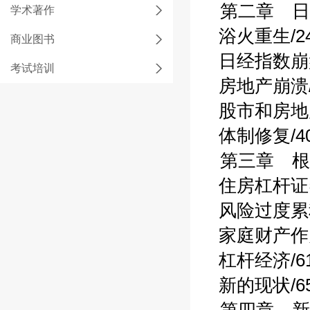
第二章 日本
学术著作
浴火重生/2
商业图书
日经指数崩盘
考试培训
房地产崩溃/
股市和房地产
体制修复/4
第三章 根
住房杠杆证券
风险过度累积
家庭财产作为
杠杆经济/6
新的现状/6