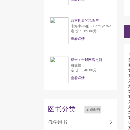
西方世界的税收与
卡洛琳•韦伯（Carolyn Webber） 亚伦•威尔达夫斯基（Aaron Wildavsky）
定 价：189.00元
查看详情
稻米：全球网络与新
白馥兰
定 价：148.00元
查看详情
图书分类
全部图书
教学用书