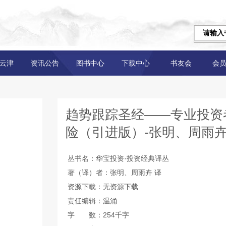
云津
资讯公告
图书中心
下载中心
书友会
会
趋势跟踪圣经——专业投资
险（引进版）-张明、周雨卉
丛书名：华宝投资·投资经典译丛
著（译）者：张明、周雨卉 译
资源下载：无资源下载
责任编辑：温涌
字 数：254千字