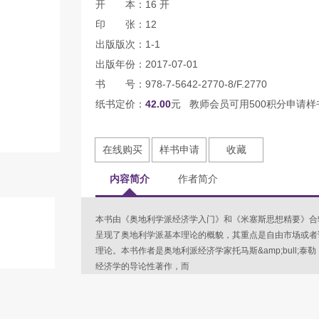
开 本：16 开
印 张：12
出版版次：1-1
出版年份：2017-07-01
书 号：978-7-5642-2770-8/F.2770
纸书定价：
42.00
元 教师会员可用500积分申请样
在线购买
样书申请
收藏
内容简介
作者简介
本书由《奥地利学派经济学入门》和《米塞斯思想精要》合
呈现了奥地利学派基本理论的概貌，其重点是自由市场或者
理论。本书作者是奥地利派经济学家托马斯&amp;bull
经济学的导论性著作，而