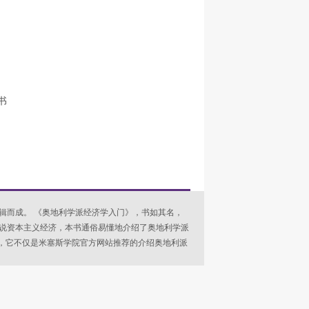
书
辑而成。 《奥地利学派经济学入门》，书如其名，
说资本主义经济，本书通俗易懂地介绍了奥地利学派
;泰勒，它不仅是米塞斯学院官方网站推荐的介绍奥地利派