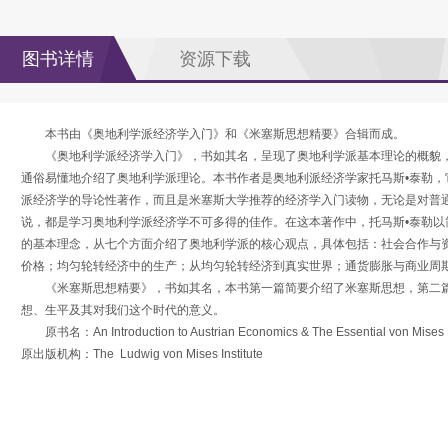
图书详情
资源下载
本书由《奥地利学派经济学入门》和《米塞斯思想精要》合辑而成。
《奥地利学派经济学入门》，书如其名，呈现了奥地利学派基本理论的概貌
通俗易懂地介绍了奥地利学派理论。本书作者是奥地利派经济学家托马斯•泰勒，
派经济学的导论性著作，而且是米塞斯大学推荐的经济学入门读物，无论是对普
说，都是学习奥地利学派经济学不可多得的佳作。在这本著作中，托马斯•泰勒以
的基本理念，从七个方面介绍了奥地利学派的核心观点，具体包括：社会合作与
价格；均匀轮转经济中的生产；从均匀轮转经济到真实世界；通货膨胀与商业周
《米塞斯思想精要》，书如其名，本书第一篇简要介绍了米塞斯思想，第二
想、生平及其对我们这个时代的意义。
原书名：An Introduction to Austrian Economics & The Essential von Mises
原出版机构：The Ludwig von Mises Institute