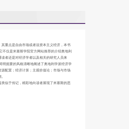
，其重点是自由市场或者说资本主义经济，本书
它不仅是米塞斯学院官方网站推荐的介绍奥地利
通读者还是对经济学者以及相关的研究人员来
简明扼要的风格清晰地阐述了奥地利学派经济学
资源配置；经济计算；主观价值论；市场与市场
期。
篇类似于传记，精彩地向读者展现了米塞斯的思