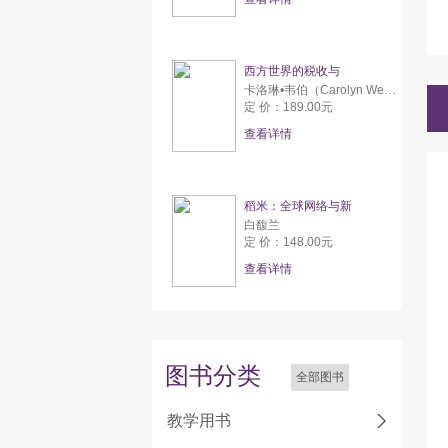
西方世界的税收与
卡洛琳•韦伯（Carolyn Webber） 亚伦•威尔达夫斯基（Aaron Wildavsky）
定 价：189.00元
查看详情
稻米：全球网络与新
白馥兰
定 价：148.00元
查看详情
图书分类
全部图书
教学用书