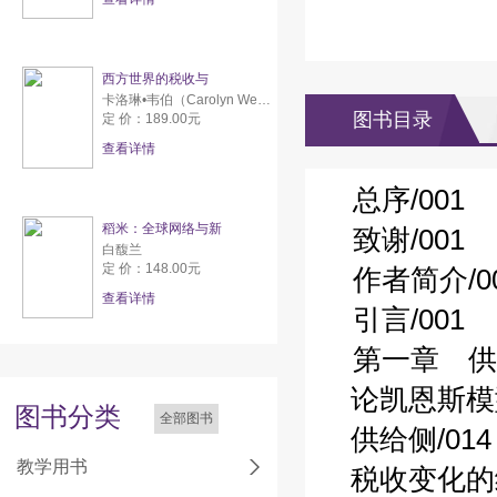
西方世界的税收与
卡洛琳•韦伯（Carolyn Webber） 亚伦•威尔达夫斯基（Aaron Wildavsky）
图书目录
定 价：189.00元
查看详情
总序/001
稻米：全球网络与新
致谢/001
白馥兰
定 价：148.00元
作者简介/0
查看详情
引言/001
第一章 供
论凯恩斯模型
图书分类
全部图书
供给侧/014
教学用书
税收变化的经