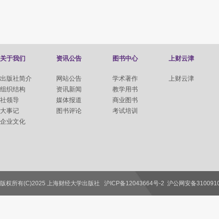
关于我们
资讯公告
图书中心
上财云津
出版社简介
网站公告
学术著作
上财云津
组织结构
资讯新闻
教学用书
社领导
媒体报道
商业图书
大事记
图书评论
考试培训
企业文化
版权所有(C)2025 上海财经大学出版社
沪ICP备12043664号-2
沪公网安备3100910
联系我们
教师服务
读者服务