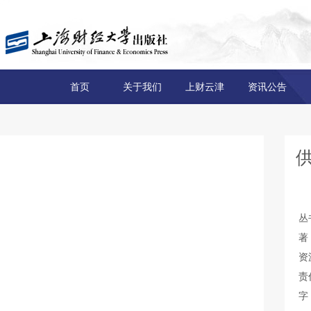
首页
关于我们
上财云津
资讯公告
丛
著
资
责
字