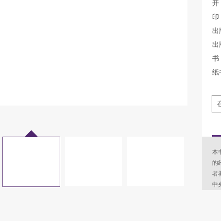
开
印
出
出
书 
纸
本
的
者
中央