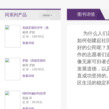
图书详情
同系列产品
more >
高级宏观经济学（第
戴维·罗默
为什么人们
定 价：168.00元
如何创建起社
查看详情
好的公民呢？
作的志愿者们
罗默《高级宏观经
像无家可归者
戴维·罗默
发展道德，以
定 价：128.00元
直成功坚持的
查看详情
区生活的稳定
纯时间偏好利息理
熊越 译
定 价：39.00元
查看详情