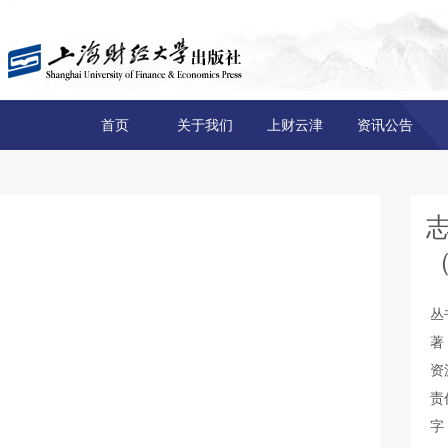
首页
关于我们
上财云津
资讯公告
丛
著
资
责
字