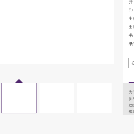
开
印
出
出
书 
纸
为
参
助
织