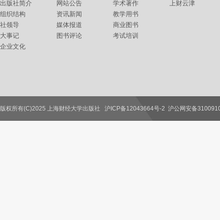
出版社简介
网站公告
学术著作
上财云津
组织结构
资讯新闻
教学用书
社领导
媒体报道
商业图书
大事记
图书评论
考试培训
企业文化
版权所有(C)2025 上海财经大学出版社
沪ICP备12043664号-2
沪公网安备3100910
联系我们
教师服务
读者服务
作者服务
图书馆服务
学校服务