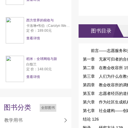
西方世界的税收与
卡洛琳•韦伯（Carolyn Webber） 亚伦•威尔达夫斯基（Aaron Wildavsky）
图书目录
定 价：189.00元
查看详情
前言——志愿服务和美
稻米：全球网络与新
第一章 无家可归者的合
白馥兰
第二章 在教会收容所 1
定 价：148.00元
第三章 人们为什么在教
查看详情
第四章 教会收容所的调解
第五章 志愿者经历的道德
第六章 作为社区生成机构
图书分类
全部图书
第七章 社会建构——创建
结论 126
教学用书
附录——研究方法 129