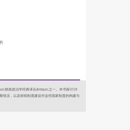
书
&ldquo;财政政治学经典译丛&rdquo;之一。本书探讨19
展情况，以及财税制度建设对这些国家制度的构建与