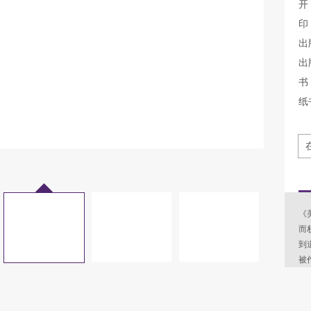
开
印
出
出
书 
纸
《
而
到
被