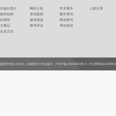
出版社简介
网站公告
学术著作
上财云津
组织结构
资讯新闻
教学用书
社领导
媒体报道
商业图书
大事记
图书评论
考试培训
企业文化
版权所有(C)2025 上海财经大学出版社
沪ICP备12043664号-2
沪公网安备3100910
联系我们
教师服务
读者服务
作者服务
图书馆服务
学校服务