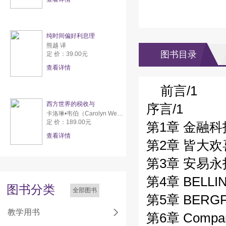
纯时间偏好利息理
熊越 译
图书目录
定 价：39.00元
查看详情
前言/1
西方世界的税收与
序言/1
卡洛琳•韦伯（Carolyn Webber） 亚伦•威尔达夫斯基（Aaron Wildavsky）
定 价：189.00元
第1章 金融
查看详情
第2章 皆大欢
第3章 安易
第4章 BELL
图书分类
全部图书
第5章 BER
教学用书
第6章 Comp