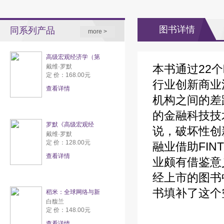
图书详情
同系列产品
more >
高级宏观经济学（第
本书通过22
戴维·罗默
定 价：168.00元
行业创新商业
查看详情
机构之间的差
的金融科技技
罗默《高级宏观经
说，破坏性创
戴维·罗默
定 价：128.00元
融业借助FI
查看详情
业颇有借鉴意
经上市的图书
书填补了这个
稻米：全球网络与新
白馥兰
定 价：148.00元
查看详情