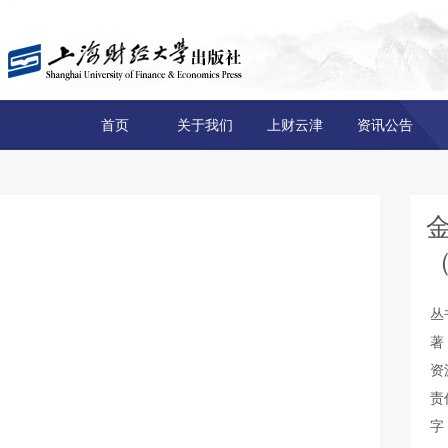
首页
关于我们
上财云津
资讯公告
丛
著
资
责
字