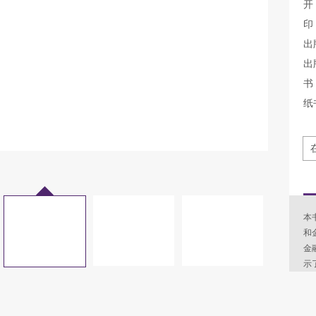
开
印
出
出
书 
纸
本
和
金
示