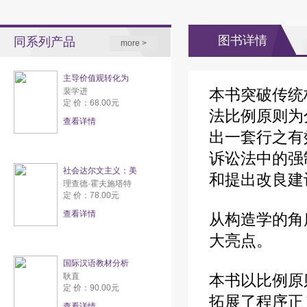
图书详情
同系列产品
more >
主导价值观转化为
本书突破传统
裴学进
定 价：68.00元
法比例原则为
查看详情
出一套行之有
诉讼法中的强
社会达尔文主义：美
和提出改良建
理查德·霍夫施塔特
定 价：78.00元
查看详情
从构造学的角
大亮点。
国际汉语教材分析
耿直
本书以比例原
定 价：90.00元
拓展了程序正
查看详情