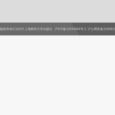
版权所有(C)2025 上海财经大学出版社
沪ICP备12043664号-2
沪公网安备3100910
联系我们
教师服务
读者服务
作者服务
图书馆服务
学校服务