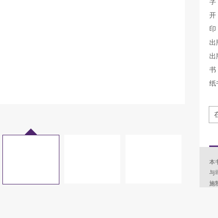
字
开
印
出
出
书 
纸
本
与
施
径
诉
论