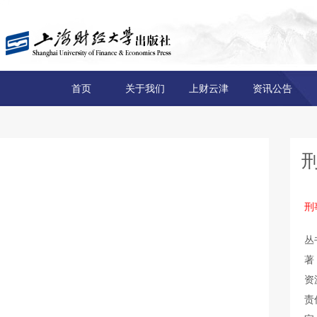
首页
关于我们
上财云津
资讯公告
刑
丛
著
资
责