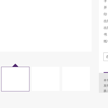
字
开
印
出
出
书 
纸
本
发
践
发
量