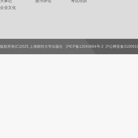
大事记
图书评论
考试培训
企业文化
版权所有(C)2025 上海财经大学出版社
沪ICP备12043664号-2
沪公网安备3100910
联系我们
教师服务
读者服务
作者服务
图书馆服务
学校服务