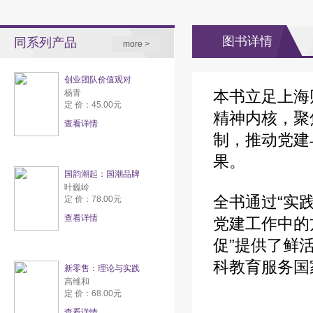
图书详情
同系列产品
more >
创业团队价值观对
本书立足上海
杨青
定 价：45.00元
精神内核，聚
查看详情
制，推动党建
果。
国韵潮起：国潮品牌
叶巍岭
全书通过“实
定 价：78.00元
查看详情
党建工作中的
促”提供了鲜
科教育服务国
新零售：理论与实践
高维和
定 价：68.00元
查看详情