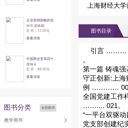
上海财经大学
企业营销策略的实
孙琦,龚姝颖
图书目录
定 价：72.00元
查看详情
引言 ……… 
。
中国商业变革四十
晁钢令
第一篇 铸魂
定 价：88.00元
守正创新:上
查看详情
例 ………… 0
全国党建工作
…….... 021。
图书分类
全部图书
“一平台双驱动
教学用书
党支部创建纪实与