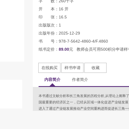
字 数：260千字
开 本：16 开
印 张：16.5
出版版次：1
出版年份：2025-12-29
书 号：978-7-5642-4860-4/F.4860
纸书定价：
89.00
元 教师会员可用500积分申请样
在线购买
样书申请
收藏
内容简介
作者简介
本书通过文献分析和长三角发展的历程分析,从理论上阐释
国最重要的经济区之一，已经从区域一体化促进产业链发展
进入了通过产业链发展推动产业空间重构进而促进长三角一
的官方数据，构建了计量经济模型，度量了长三角产业链发
势，衡量了长三角产业链发展对产业空间重构的贡献。同时
的机制和体制，并通过分