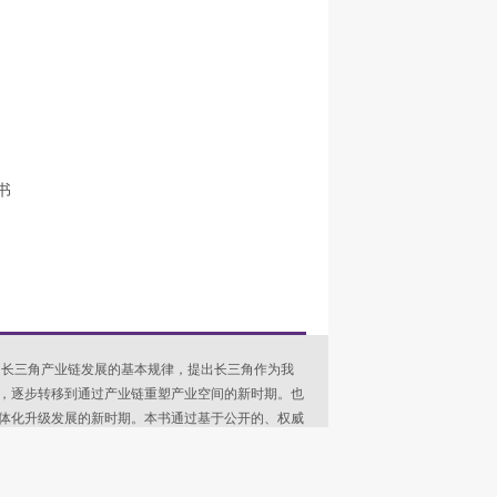
书
了长三角产业链发展的基本规律，提出长三角作为我
，逐步转移到通过产业链重塑产业空间的新时期。也
体化升级发展的新时期。本书通过基于公开的、权威
展水平及演变，度量了长三角一体化水平及发展趋
，基于进一步分析产业链发展推动长三角一体化升级