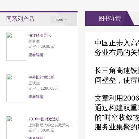
图书详情
同系列产品
more >
海洋经济导论
中国正步入高
陈林生
定 价：29.00元
务业布局的关
查看详情
长三角高速铁
中外旧约章汇编
间壁垒，使得
王铁崖
定 价：1280.00元
文章利用200
查看详情
通过构建双重
的"时空收敛
2018中国财政透明
上海财经大学公共政策与研究中心
服务业集聚的
定 价：68.00元
查看详情