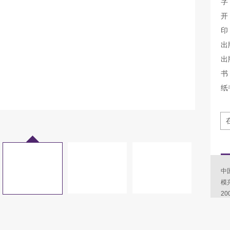
字
开
印
出
出
书 
纸
中
模
2
量
明
对