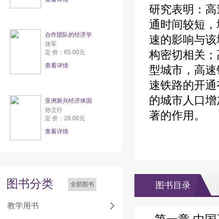
研究表明：高
通时间较短，
合作团队的经济学
速的影响与该
张军
构密切相关；
定 价：65.00元
查看详情
型城市，高速
速铁路的开通
的城市人口增
亚洲新兴经济体国
孙立行
著的作用。
定 价：28.00元
查看详情
图书分类
图书目录
全部图书
教学用书