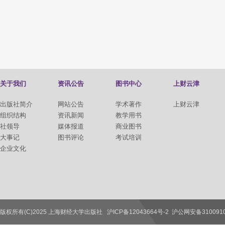
关于我们
资讯公告
图书中心
上财云津
出版社简介
网站公告
学术著作
上财云津
组织结构
资讯新闻
教学用书
社领导
媒体报道
商业图书
大事记
图书评论
考试培训
企业文化
版权所有(C)2025 上海财经大学出版社
沪ICP备12043664号-2
沪公网安备3100910
联系我们