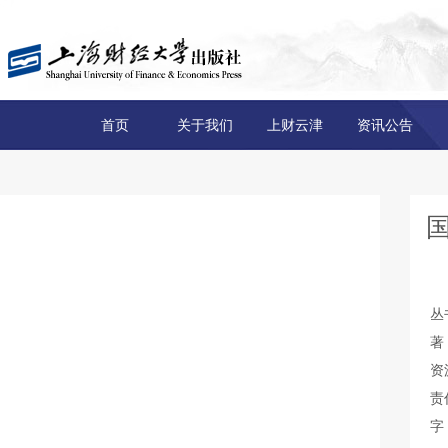
首页
关于我们
上财云津
资讯公告
丛
著
资
责
字