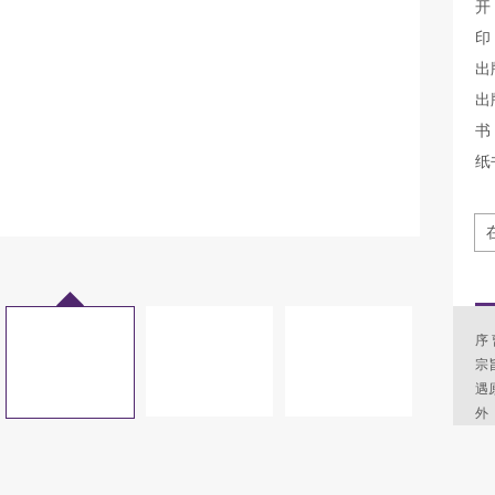
开
印
出
出
书 
纸
序
宗
遇
外