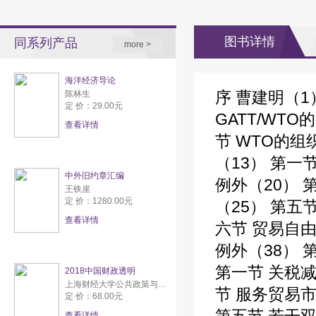
图书详情
同系列产品
more >
海洋经济导论
序 曹建明（1
陈林生
定 价：29.00元
GATT/WT
查看详情
节 WTO的组
（13） 第一
中外旧约章汇编
例外（20） 
王铁崖
定 价：1280.00元
（25） 第五
查看详情
六节 贸易自
例外（38） 
第一节 关税减
2018中国财政透明
上海财经大学公共政策与研究中心
节 服务贸易市
定 价：68.00元
查看详情