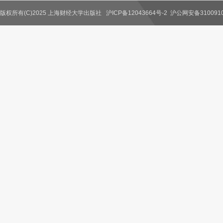
版权所有(C)2025 上海财经大学出版社
沪ICP备12043664号-2
沪公网安备3100910
联系我们
教师服务
读者服务
作者服务
图书馆服务
学校服务