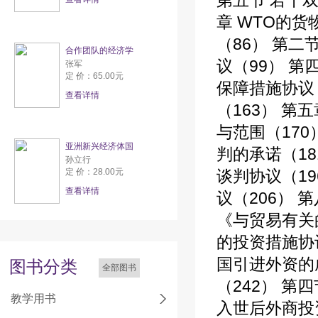
第五节 若干
章 WTO的货
（86） 第二
合作团队的经济学
议（99） 第
张军
定 价：65.00元
保障措施协议
查看详情
（163） 第
与范围（170
亚洲新兴经济体国
判的承诺（18
孙立行
定 价：28.00元
谈判协议（19
查看详情
议（206） 
《与贸易有关
的投资措施协
国引进外资的
图书分类
全部图书
（242） 第
教学用书
入世后外商投