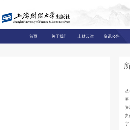
首页
关于我们
上财云津
资讯公告
丛
著
资
责
字