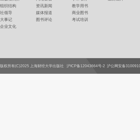
组织结构
资讯新闻
教学用书
社领导
媒体报道
商业图书
大事记
图书评论
考试培训
企业文化
版权所有(C)2025 上海财经大学出版社
沪ICP备12043664号-2
沪公网安备3100910
联系我们
教师服务
读者服务
作者服务
图书馆服务
学校服务