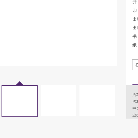
开
印
出
出
书 
纸
汽车
汽
中
业