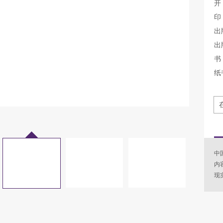
开
印
出
出
书 
纸
中国
内
现