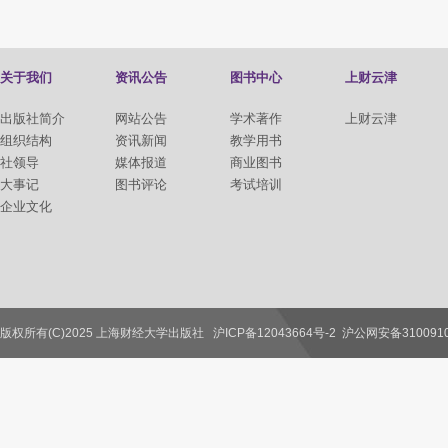
关于我们
资讯公告
图书中心
上财云津
出版社简介
网站公告
学术著作
上财云津
组织结构
资讯新闻
教学用书
社领导
媒体报道
商业图书
大事记
图书评论
考试培训
企业文化
版权所有(C)2025 上海财经大学出版社
沪ICP备12043664号-2
沪公网安备3100910
联系我们
教师服务
读者服务
作者服务
图书馆服务