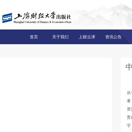
首页
关于我们
上财云津
资讯公告
丛
著
资
责
字