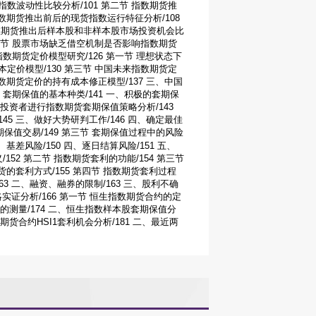
数波动性比较分析/101 第二节 指数期货推
指数期货推出前后的现货指数运行特征分析/108
指数期货推出后样本股和非样本股市场投资机会比
第六节 股票市场缺乏借空机制是否影响指数期货
指数期货定价模型研究/126 第一节 理想状态下
定价模型/130 第三节 中国未来指数期货定
指数期货定价的持有成本修正模型/137 三、中国
节 套期保值的基本种类/141 一、积极的套期保
构投资者进行指数期货套期保值策略分析/143
45 三、做好大势研判工作/146 四、确定最佳
保值交易/149 第三节 套期保值过程中的风险
、基差风险/150 四、逐日结算风险/151 五、
152 第二节 指数期货套利的功能/154 第三节
货的套利方式/155 第四节 指数期货套利过程
63 二、融资、融券的限制/163 三、股利不确
策略实证分析/166 第一节 恒生指数期货合约的定
险的测量/174 二、恒生指数样本股套期保值分
期货合约HSI1套利机会分析/181 二、最近两