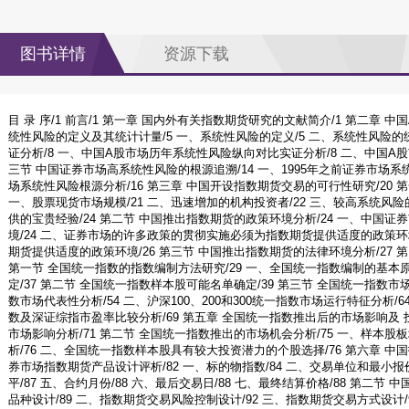
图书详情
资源下载
目 录 序/1 前言/1 第一章 国内外有关指数期货研究的文献简介/1 第二章 
统性风险的定义及其统计计量/5 一、系统性风险的定义/5 二、系统性风险的
证分析/8 一、中国A股市场历年系统性风险纵向对比实证分析/8 二、中国A
三节 中国证券市场高系统性风险的根源追溯/14 一、1995年之前证券市场系统
场系统性风险根源分析/16 第三章 中国开设指数期货交易的可行性研究/20 
一、股票现货市场规模/21 二、迅速增加的机构投资者/22 三、较高系统风险
供的宝贵经验/24 第二节 中国推出指数期货的政策环境分析/24 一、中国
境/24 二、证券市场的许多政策的贯彻实施必须为指数期货提供适度的政策环
期货提供适度的政策环境/26 第三节 中国推出指数期货的法律环境分析/27 
第一节 全国统一指数的指数编制方法研究/29 一、全国统一指数编制的基本原
定/37 第二节 全国统一指数样本股可能名单确定/39 第三节 全国统一指数市场特
数市场代表性分析/54 二、沪深100、200和300统一指数市场运行特征分析/6
数及深证综指市盈率比较分析/69 第五章 全国统一指数推出后的市场影响及 投
市场影响分析/71 第二节 全国统一指数推出的市场机会分析/75 一、样本
析/76 二、全国统一指数样本股具有较大投资潜力的个股选择/76 第六章 中
券市场指数期货产品设计评析/82 一、标的物指数/84 二、交易单位和最小报价
平/87 五、合约月份/88 六、最后交易日/88 七、最终结算价格/88 第二节
品种设计/89 二、指数期货交易风险控制设计/92 三、指数期货交易方式设计/9