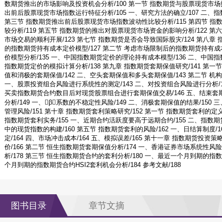
数期货推出的市场影响及投资机会分析/100 第一节 指数期货与股票现货市场指
出前后股票现货市场指数运行特征分析/105 一、研究方法的确立/107 二、
第三节 指数期货推出前后股票现货市场指数波动性比较分析/115 第四节 
较分析/119 第五节 指数期货的推出对股票现货市场资金的影响分析/122 
市场交易的顺利开展/123 第七节 指数期货是否会导致国际股灾/124 第八章 
的指数期货持有成本定价模型/127 第二节 考虑市场限制后的指数期货持有成本
价模型分析/135 一、中国指数期货定价的理论持有成本模型/136 二、中国
指数期货定价的模拟计算分析/138 第九章 指数期货套期保值研究/141 第一
值和消极的套期保值/142 二、空头套期保值和多头套期保值/143 第二节 机
一、股票投资组合风险进行系统性的测定/143 二、对投资组合风险进行分析/1
买卖指数期货合约数目后对现货股票组合进行套期保值交易/146 五、结束套期
分析/149 一、β系数的不稳定性风险/149 二、消极套期保值的结果/150 三
管理风险/151 第十章 指数期货套利策略研究/152 第一节 指数期货套利的定义/
指数期货套利实务/155 一、近期合约活跃度要高于远期合约/155 二、指数期
中的现货指数的构建/160 第五节 指数期货套利的风险/162 一、日结算制度/1
定/164 四、市场冲击成本/164 五、模拟误差/165 第十一章 指数期货投资
价/166 第二节 恒生指数期货套期保值分析/174 一、香港证券市场系统性风
析/178 第三节 恒生指数期货合约的套利分析/180 一、最近一个月到期的指数
个月到期的指数期货合约HSI2套利机会分析/184 参考文献/188
图书目录
章节文摘