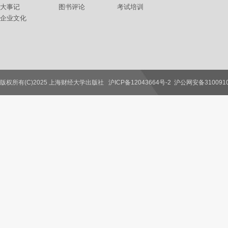
大事记
图书评论
考试培训
企业文化
版权所有(C)2025 上海财经大学出版社
沪ICP备12043664号-2
沪公网安备3100910
联系我们
教师服务
读者服务
作者服务
图书馆服务
学校服务