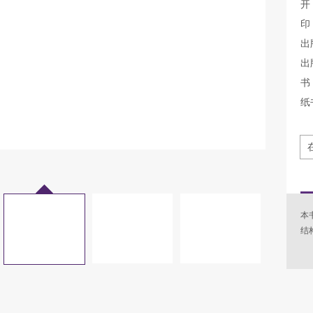
开
印
出
出
书 
纸
本
结