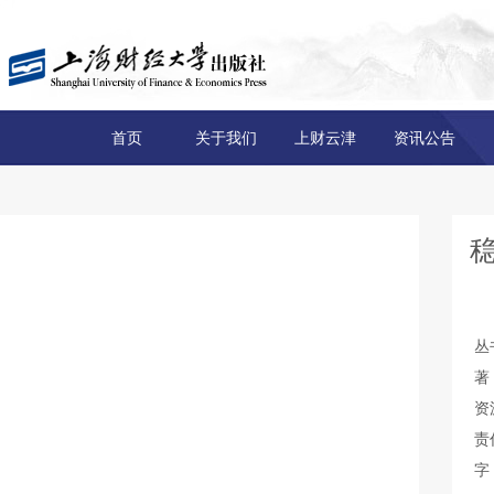
首页
关于我们
上财云津
资讯公告
丛
著
资
责
字