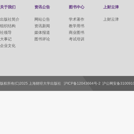
关于我们
资讯公告
图书中心
上财云津
出版社简介
网站公告
学术著作
上财云津
组织结构
资讯新闻
教学用书
社领导
媒体报道
商业图书
大事记
图书评论
考试培训
企业文化
版权所有(C)2025 上海财经大学出版社
沪ICP备12043664号-2
沪公网安备3100910
联系我们
教师服务
读者服务
作者服务
图书馆服务
学校服务