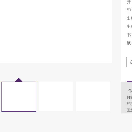
开
印
出
出
书 
纸
你
何
经
国