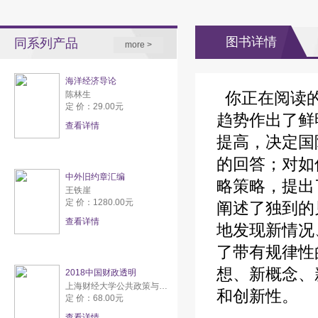
图书详情
同系列产品
more >
海洋经济导论
你正在阅读的
陈林生
定 价：29.00元
趋势作出了鲜
查看详情
提高，决定国
的回答；对如
中外旧约章汇编
略策略，提出
王铁崖
定 价：1280.00元
阐述了独到的
查看详情
地发现新情况
了带有规律性
想、新概念、
2018中国财政透明
上海财经大学公共政策与研究中心
和创新性。
定 价：68.00元
查看详情