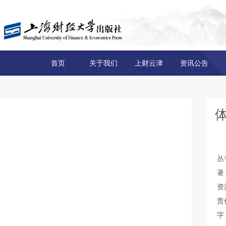
首页
关于我们
上财云津
资讯公告
丛
著
资
责
字