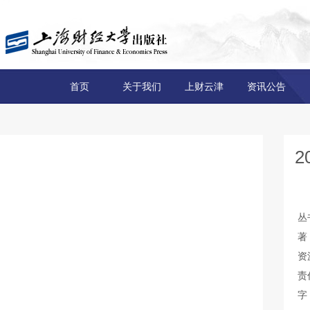
首页
关于我们
上财云津
资讯公告
丛
著
资
责
字