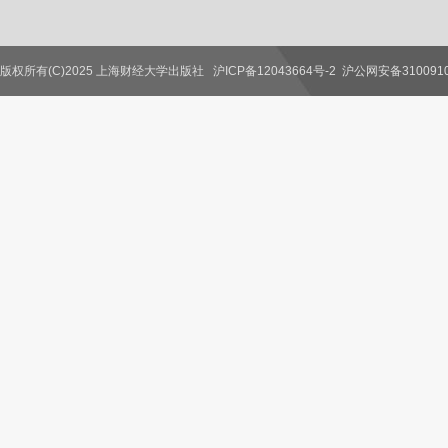
版权所有(C)2025 上海财经大学出版社
沪ICP备12043664号-2
沪公网安备3100910
联系我们
教师服务
读者服务
作者服务
图书馆服务
学校服务