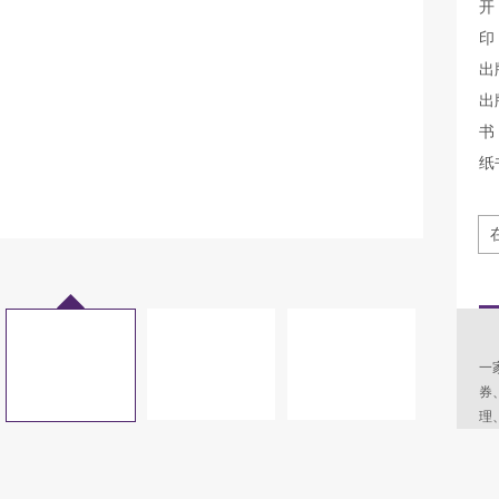
开
印
出
出
书 
纸
《
一
券
理