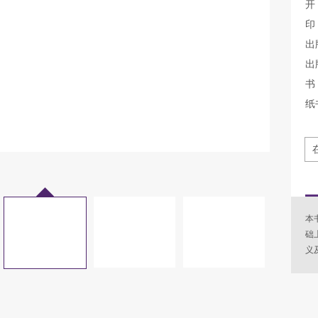
开
印
出
出
书 
纸
本
础
义