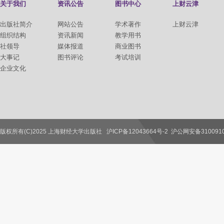
关于我们
资讯公告
图书中心
上财云津
出版社简介
网站公告
学术著作
上财云津
组织结构
资讯新闻
教学用书
社领导
媒体报道
商业图书
大事记
图书评论
考试培训
企业文化
版权所有(C)2025 上海财经大学出版社
沪ICP备12043664号-2
沪公网安备3100910
联系我们
教师服务
读者服务
作者服务
图书馆服务
学校服务