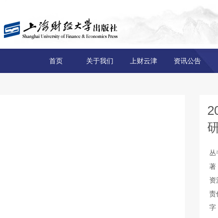
首页
关于我们
上财云津
资讯公告
丛
著
资
责
字