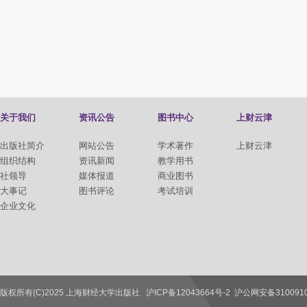
关于我们
资讯公告
图书中心
上财云津
出版社简介
网站公告
学术著作
上财云津
组织结构
资讯新闻
教学用书
社领导
媒体报道
商业图书
大事记
图书评论
考试培训
企业文化
版权所有(C)2025 上海财经大学出版社
沪ICP备12043664号-2
沪公网安备3100910
联系我们