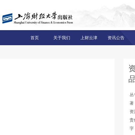
首页
关于我们
上财云津
资讯公告
丛
著
资
责
字