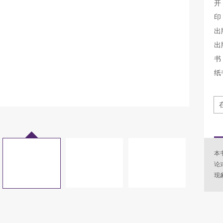
开
印
出
出
书 
纸
本
论
现