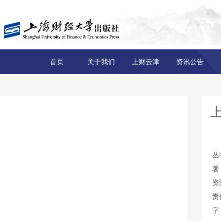
首页
关于我们
上财云津
资讯公告
丛
著
资
责
字