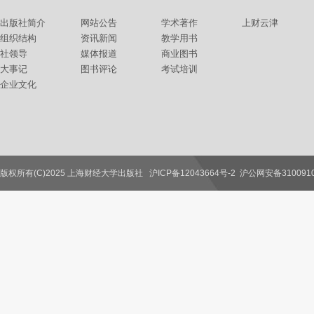
出版社简介
网站公告
学术著作
上财云津
组织结构
资讯新闻
教学用书
社领导
媒体报道
商业图书
大事记
图书评论
考试培训
企业文化
版权所有(C)2025 上海财经大学出版社
沪ICP备12043664号-2
沪公网安备3100910
联系我们
教师服务
读者服务
作者服务
图书馆服务
学校服务