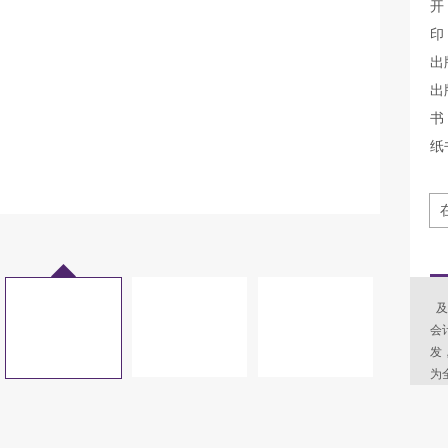
开
印
出
出
书 
纸
及
会
发
为