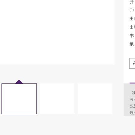
开
印
出
出
书 
纸
《
深
富
包