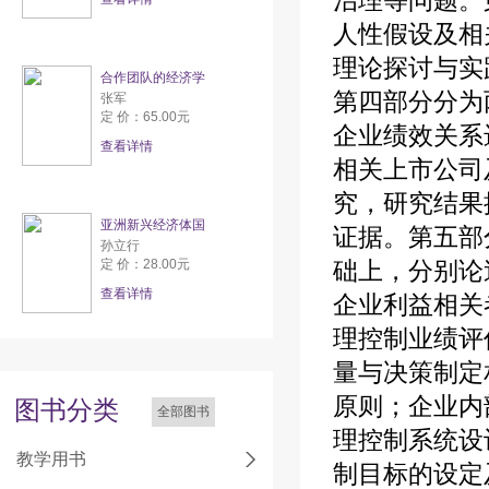
治理等问题。
人性假设及相
理论探讨与实
合作团队的经济学
第四部分分为
张军
定 价：65.00元
企业绩效关系
查看详情
相关上市公司
究，研究结果
亚洲新兴经济体国
证据。第五部
孙立行
定 价：28.00元
础上，分别论
查看详情
企业利益相关
理控制业绩评
量与决策制定
原则；企业内
图书分类
全部图书
理控制系统设
教学用书
制目标的设定