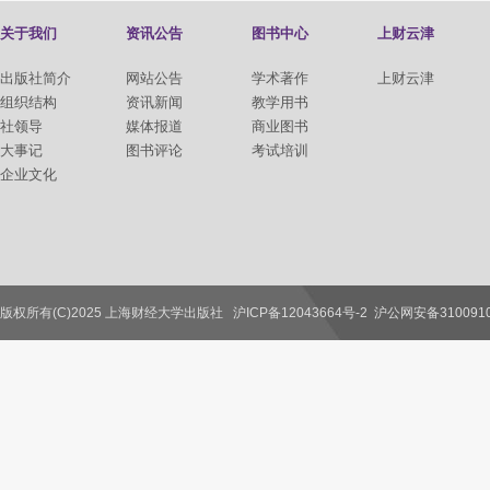
关于我们
资讯公告
图书中心
上财云津
出版社简介
网站公告
学术著作
上财云津
组织结构
资讯新闻
教学用书
社领导
媒体报道
商业图书
大事记
图书评论
考试培训
企业文化
版权所有(C)2025 上海财经大学出版社
沪ICP备12043664号-2
沪公网安备3100910
联系我们
教师服务
读者服务
作者服务
图书馆服务
学校服务