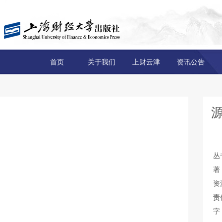
首页
关于我们
上财云津
资讯公告
丛
著
资
责
字