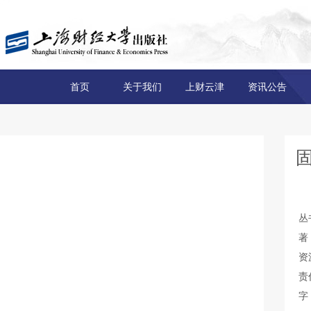
首页
关于我们
上财云津
资讯公告
丛
著
资
责
字