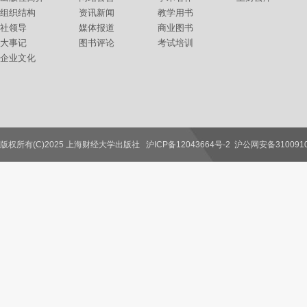
组织结构
资讯新闻
教学用书
社领导
媒体报道
商业图书
大事记
图书评论
考试培训
企业文化
版权所有(C)2025 上海财经大学出版社
沪ICP备12043664号-2
沪公网安备3100910
联系我们
教师服务
读者服务
作者服务
图书馆服务
学校服务