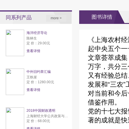
图书详情
同系列产品
more >
海洋经济导论
《上海农村经济
陈林生
定 价：29.00元
起中央五个一
查看详情
文章荟萃成集
万字，共分三
中外旧约章汇编
又有经验总结
王铁崖
定 价：1280.00元
发展和“三农
查看详情
对当前和今后
借鉴作用。
党的十七大报
2018中国财政透明
上海财经大学公共政策与研究中心
著的成就是快
定 价：68.00元
查看详情