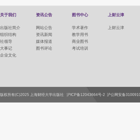
关于我们
资讯公告
图书中心
上财云津
出版社简介
网站公告
学术著作
上财云津
组织结构
资讯新闻
教学用书
社领导
媒体报道
商业图书
大事记
图书评论
考试培训
企业文化
版权所有(C)2025 上海财经大学出版社
沪ICP备12043664号-2
沪公网安备3100910
联系我们
教师服务
读者服务
作者服务
图书馆服务
学校服务