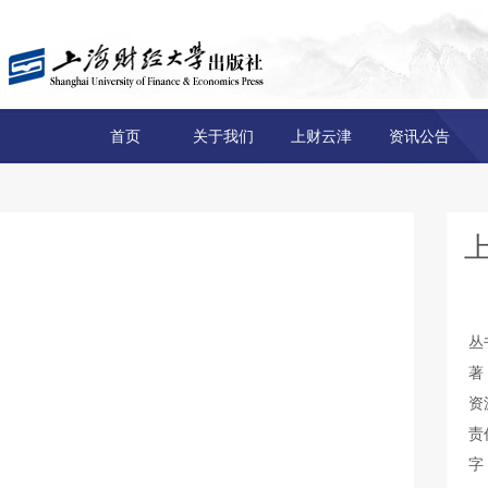
首页
关于我们
上财云津
资讯公告
丛
著
资
责
字