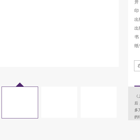
开
印
出
出
书 
纸
《
后
多
的