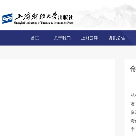
首页
关于我们
上财云津
资讯公告
丛
著
资
责
字