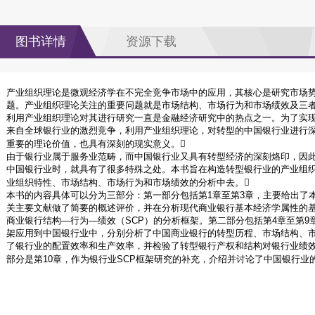
图书详情
资源下载
产业组织理论是微观经济学在不完全竞争市场中的应用，其核心是研究市场
题。产业组织理论关注的重要问题就是市场结构、市场行为和市场绩效及三
利用产业组织理论对其进行研究一直是金融经济研究中的热点之一。为了实
来自全球银行业的激烈竞争，利用产业组织理论，对转型的中国银行业进行
重要的理论价值，也具有深刻的现实意义。
由于银行业属于服务业范畴，而中国银行业又具有转型经济的深刻烙印，因
中国银行业时，就具有了很多特殊之处。本书旨在构造转型银行业的产业组
业组织特性、市场结构、市场行为和市场绩效的分析中去。
本书的内容具体可以分为三部分：第一部分包括第1章至第3章，主要给出了
关主要文献做了简要的概述评价，并在分析现代商业银行基本经济学属性的
商业银行结构—行为—绩效（SCP）的分析框架。第二部分包括第4章至第9
架应用到中国银行业中，分别分析了中国商业银行的转型历程、市场结构、
了银行业的配置效率和生产效率，并检验了转型银行产权和结构对银行业绩
部分是第10章，作为银行业SCP框架研究的补充，介绍并讨论了中国银行业