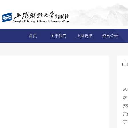
首页
关于我们
上财云津
资讯公告
丛
著
资
责
字