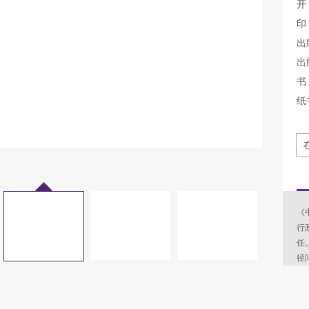
开
印
出
出
书 
纸
《
行
任
径