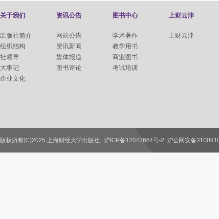
关于我们
资讯公告
图书中心
上财云津
出版社简介
网站公告
学术著作
上财云津
组织结构
资讯新闻
教学用书
社领导
媒体报道
商业图书
大事记
图书评论
考试培训
企业文化
版权所有(C)2025 上海财经大学出版社
沪ICP备12043664号-2
沪公网安备3100910
联系我们
教师服务
读者服务
作者服务
图书馆服务
学校服务