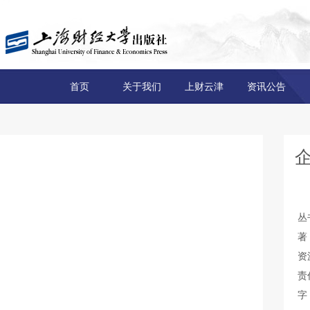
首页
关于我们
上财云津
资讯公告
丛
著
资
责
字