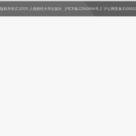
版权所有(C)2025 上海财经大学出版社
沪ICP备12043664号-2
沪公网安备3100910
联系我们
教师服务
读者服务
作者服务
图书馆服务
学校服务