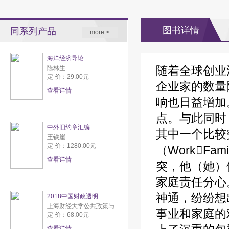
图书详情
同系列产品
more >
海洋经济导论
随着全球创业
陈林生
定 价：29.00元
企业家的数量
查看详情
响也日益增加
点。与此同时
中外旧约章汇编
其中一个比较
王铁崖
定 价：1280.00元
（WorkFa
查看详情
突，他（她）
家庭责任分心
神通，纷纷想
2018中国财政透明
上海财经大学公共政策与研究中心
事业和家庭的
定 价：68.00元
查看详情