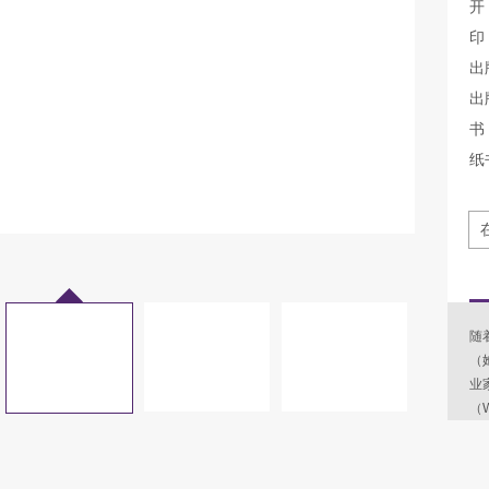
开
印
出
出
书 
纸
随
（
业
（W