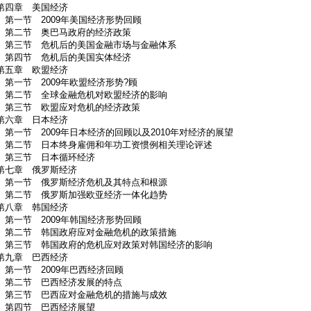
第四章 美国经济
第一节 2009年美国经济形势回顾
第二节 奥巴马政府的经济政策
第三节 危机后的美国金融市场与金融体系
第四节 危机后的美国实体经济
第五章 欧盟经济
第一节 2009年欧盟经济形势?顾
第二节 全球金融危机对欧盟经济的影响
第三节 欧盟应对危机的经济政策
第六章 日本经济
第一节 2009年日本经济的回顾以及2010年对经济的展望
第二节 日本终身雇佣和年功工资惯例相关理论评述
第三节 日本循环经济
第七章 俄罗斯经济
第一节 俄罗斯经济危机及其特点和根源
第二节 俄罗斯加强欧亚经济一体化趋势
第八章 韩国经济
第一节 2009年韩国经济形势回顾
第二节 韩国政府应对金融危机的政策措施
第三节 韩国政府的危机应对政策对韩国经济的影响
第九章 巴西经济
第一节 2009年巴西经济回顾
第二节 巴西经济发展的特点
第三节 巴西应对金融危机的措施与成效
第四节 巴西经济展望