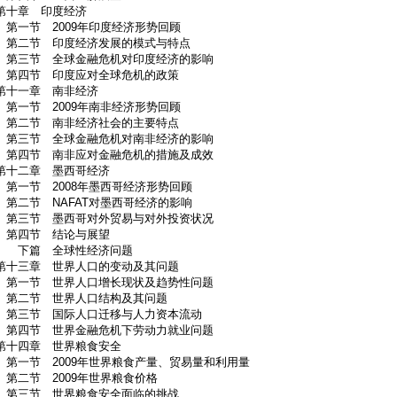
第十章 印度经济
第一节 2009年印度经济形势回顾
第二节 印度经济发展的模式与特点
第三节 全球金融危机对印度经济的影响
第四节 印度应对全球危机的政策
第十一章 南非经济
第一节 2009年南非经济形势回顾
第二节 南非经济社会的主要特点
第三节 全球金融危机对南非经济的影响
第四节 南非应对金融危机的措施及成效
第十二章 墨西哥经济
第一节 2008年墨西哥经济形势回顾
第二节 NAFAT对墨西哥经济的影响
第三节 墨西哥对外贸易与对外投资状况
第四节 结论与展望
下篇 全球性经济问题
第十三章 世界人口的变动及其问题
第一节 世界人口增长现状及趋势性问题
第二节 世界人口结构及其问题
第三节 国际人口迁移与人力资本流动
第四节 世界金融危机下劳动力就业问题
第十四章 世界粮食安全
第一节 2009年世界粮食产量、贸易量和利用量
第二节 2009年世界粮食价格
第三节 世界粮食安全面临的挑战