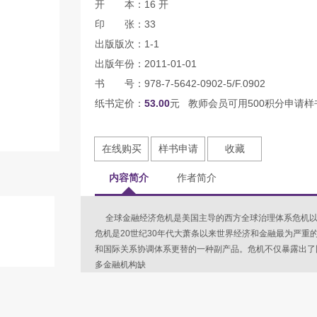
开 本：16 开
印 张：33
出版版次：1-1
出版年份：2011-01-01
书 号：978-7-5642-0902-5/F.0902
纸书定价：
53.00
元 教师会员可用500积分申请样
在线购买
样书申请
收藏
内容简介
作者简介
全球金融经济危机是美国主导的西方全球治理体系危机以
危机是20世纪30年代大萧条以来世界经济和金融最为严重的动荡
和国际关系协调体系更替的一种副产品。危机不仅暴露出了
多金融机构缺