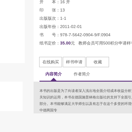
开 本：16 开
印 张：13
出版版次：1-1
出版年份：2011-02-01
书 号：978-7-5642-0904-9/F.0904
纸书定价：
35.00
元 教师会员可用500积分申请样
在线购买
样书申请
收藏
内容简介
作者简介
本书的出版是为了向读者深入浅出地全面介绍成本收益分析
关知识的运用，本书在德国施普林格出版社的支持下全面引
部分。本书能够满足大学师生以及有志于在这个多变的环
中德两国专