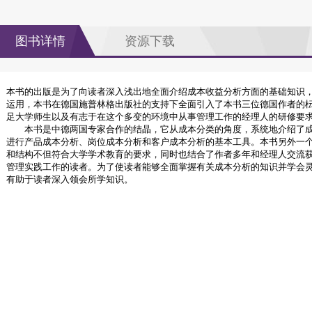
图书详情
资源下载
本书的出版是为了向读者深入浅出地全面介绍成本收益分析方面的基础知识
运用，本书在德国施普林格出版社的支持下全面引入了本书三位德国作者的
足大学师生以及有志于在这个多变的环境中从事管理工作的经理人的研修要
本书是中德两国专家合作的结晶，它从成本分类的角度，系统地介绍了成
进行产品成本分析、岗位成本分析和客户成本分析的基本工具。本书另外一
和结构不但符合大学学术教育的要求，同时也结合了作者多年和经理人交流
管理实践工作的读者。为了使读者能够全面掌握有关成本分析的知识并学会
有助于读者深入领会所学知识。