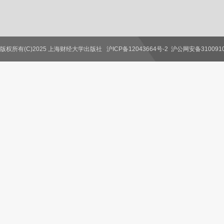
版权所有(C)2025 上海财经大学出版社
沪ICP备12043664号-2
沪公网安备3100910
联系我们
教师服务
读者服务
作者服务
图书馆服务
学校服务