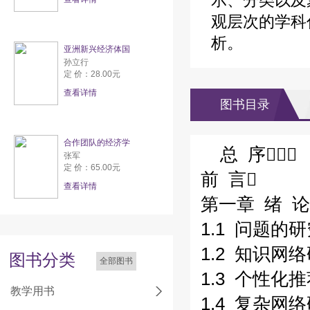
示、分类以及
观层次的学科
析。
亚洲新兴经济体国
孙立行
定 价：28.00元
查看详情
图书目录
合作团队的经济学
总 序
张军
定 价：65.00元
前 言
查看详情
第一章 绪 论
1.1 问题的
1.2 知识网
图书分类
全部图书
1.3 个性化
教学用书
1.4 复杂网