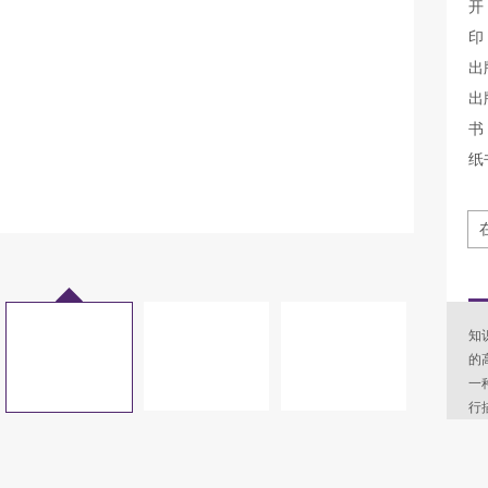
开
印
出
出
书 
纸
知
的
一
行