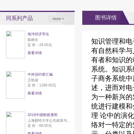
图书详情
同系列产品
more >
海洋经济导论
知识管理和电
陈林生
定 价：29.00元
有自然科学与
查看详情
有者和知识的
系统。知识系
中外旧约章汇编
子商务系统中
王铁崖
定 价：1280.00元
述，进而对电
查看详情
为一种新兴的
统进行建模和
理 论中的演
2018中国财政透明
上海财经大学公共政策与研究中心
络对一特定的
定 价：68.00元
查看详情