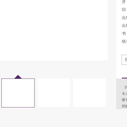
开
印
出
出
书 
纸
2
令
吸
的