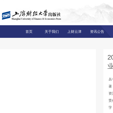
首页
关于我们
上财云津
资讯公告
丛
著
资
责
字