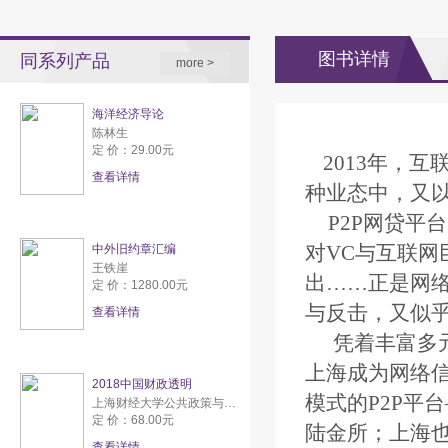
图书详情
同系列产品
more >
海洋经济导论
陈林生
定 价：29.00元
2013
年，互
查看详情
种业态中，又
P2P
网贷平台
对
VC
与互联网
中外旧约章汇编
王铁崖
出……正是网
定 价：1280.00元
与反击，又似
查看详情
凭着丰富多
上海成为网络
2018中国财政透明
模式的
P2P
平台
上海财经大学公共政策与研究中心
定 价：68.00元
陆金所；上海
查看详情