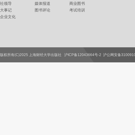
社领导
媒体报道
商业图书
大事记
图书评论
考试培训
企业文化
版权所有(C)2025 上海财经大学出版社
沪ICP备12043664号-2
沪公网安备3100910
联系我们
教师服务
读者服务
作者服务
图书馆服务
学校服务