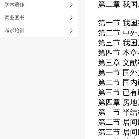
第二章
我国
学术著作
商业图书
第一节
我国
考试培训
第二节
中外
第三节
我国
第四节
本章
第三章
文献
第一节
国外
第二节
国内
第三节
已有
第四章
房地
第一节
半结
第二节
居间
第三节
居间