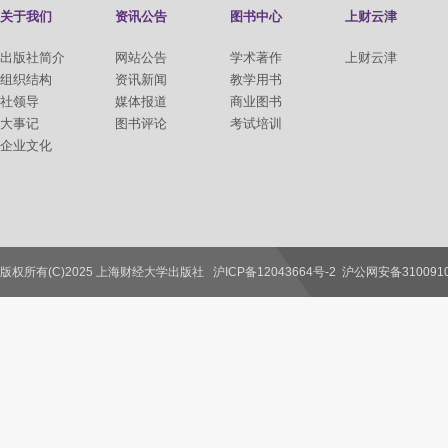
关于我们
资讯公告
图书中心
上财云津
出版社简介
网站公告
学术著作
上财云津
组织结构
资讯新闻
教学用书
社领导
媒体报道
商业图书
大事记
图书评论
考试培训
企业文化
版权所有(C)2025 上海财经大学出版社
沪ICP备12043664号-2
沪公网安备3100910
联系我们
教师服务
读者服务
作者服务
图书馆服务
学校服务