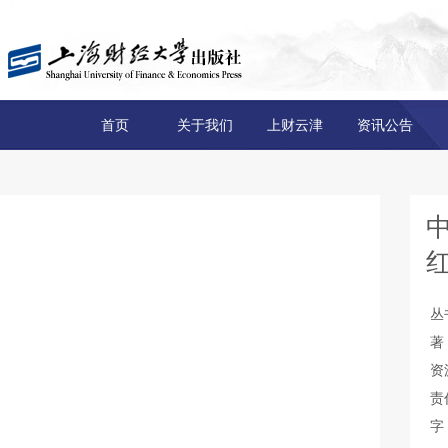
首页
关于我们
上财云津
资讯公告
丛
著
资
责
字