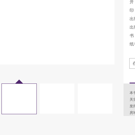
开
印
出
出
书 
纸
本
关
发
房