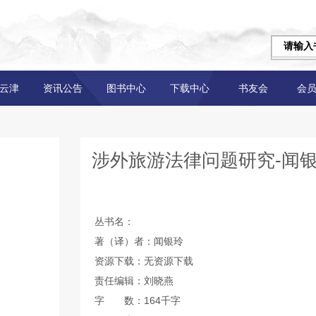
云津
资讯公告
图书中心
下载中心
书友会
会
涉外旅游法律问题研究-闻
丛书名：
著（译）者：闻银玲
资源下载：无资源下载
责任编辑：刘晓燕
字 数：164千字