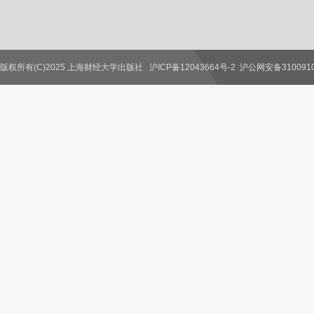
版权所有(C)2025 上海财经大学出版社
沪ICP备12043664号-2
沪公网安备3100910
联系我们
教师服务
读者服务
作者服务
图书馆服务
学校服务