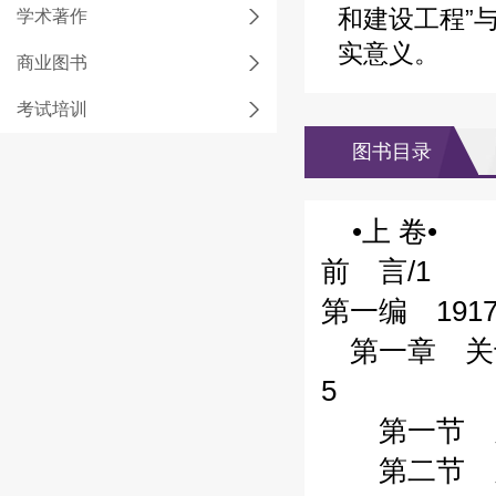
和建设工程”
学术著作
实意义。
商业图书
考试培训
图书目录
•上 卷•
前 言/1
第一编 191
第一章 关于
5
第一节 关
第二节 关