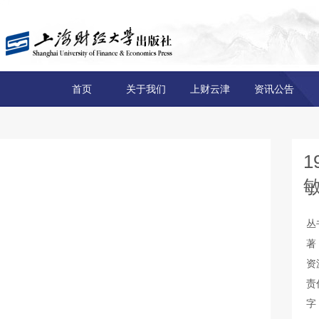
首页
关于我们
上财云津
资讯公告
1
丛
著
资
责
字