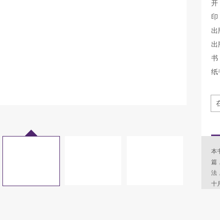
开
印
出
出
书 
纸
本
篇
法
十