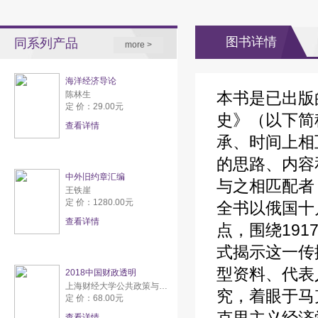
图书详情
同系列产品
more >
海洋经济导论
本书是已出版
陈林生
定 价：29.00元
史》（以下简
查看详情
承、时间上相
的思路、内容
中外旧约章汇编
与之相匹配者
王铁崖
定 价：1280.00元
全书以俄国十
查看详情
点，围绕191
式揭示这一传
型资料、代表
2018中国财政透明
上海财经大学公共政策与研究中心
究，着眼于马
定 价：68.00元
查看详情