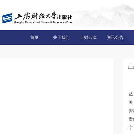
首页
关于我们
上财云津
资讯公告
丛
著
资
责
字