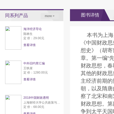
图书详情
同系列产品
more >
海洋经济导论
陈林生
本书为上海
定 价：29.00元
《中国财政思
查看详情
想史》（胡寄
章。第一编“
中外旧约章汇编
财政思想，春
王铁崖
其他的财政思
定 价：1280.00元
查看详情
主经济前期的
朝，以及隋唐
察了北宋和南
2018中国财政透明
上海财经大学公共政策与研究中心
财政思想。第
定 价：68.00元
争到太平天国
查看详情