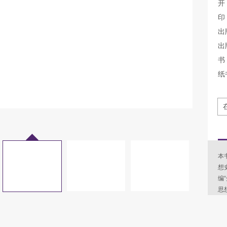
开
印
出
出
书 
纸
本
想
编
思