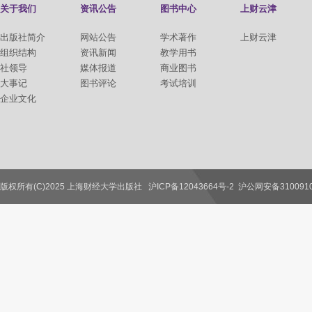
关于我们
资讯公告
图书中心
上财云津
出版社简介
网站公告
学术著作
上财云津
组织结构
资讯新闻
教学用书
社领导
媒体报道
商业图书
大事记
图书评论
考试培训
企业文化
版权所有(C)2025 上海财经大学出版社
沪ICP备12043664号-2
沪公网安备3100910
联系我们
教师服务
读者服务
作者服务
图书馆服务
学校服务