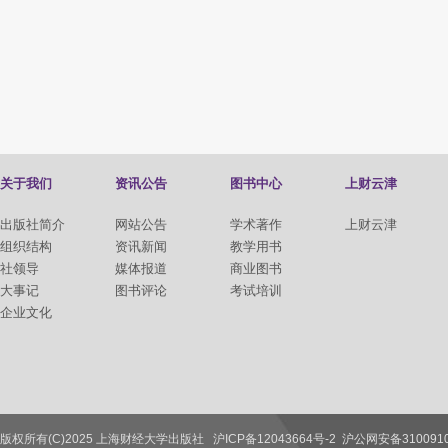
关于我们
资讯公告
图书中心
上财云津
出版社简介
网站公告
学术著作
上财云津
组织结构
资讯新闻
教学用书
社领导
媒体报道
商业图书
大事记
图书评论
考试培训
企业文化
版权所有(C)2025 上海财经大学出版社
沪ICP备12043664号-2
沪公网安备3100910
联系我们