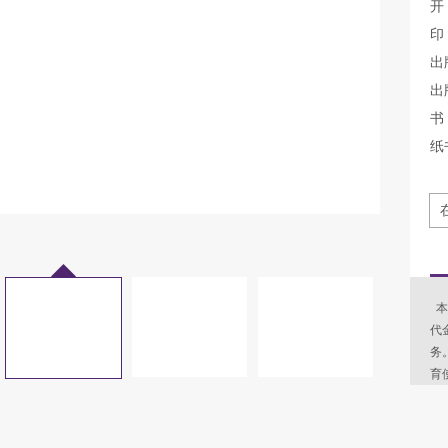
开
印
出
出
书 
纸
本
代
务
育