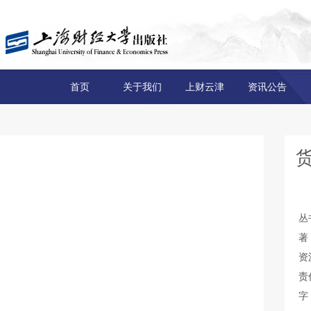
首页
关于我们
上财云津
资讯公告
丛
著
资
责
字