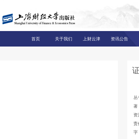
首页
关于我们
上财云津
资讯公告
丛
著
资
责
字