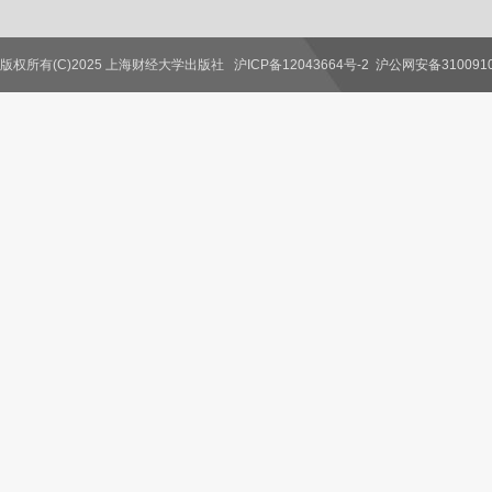
版权所有(C)2025 上海财经大学出版社
沪ICP备12043664号-2
沪公网安备3100910
联系我们
教师服务
读者服务
作者服务
图书馆服务
学校服务