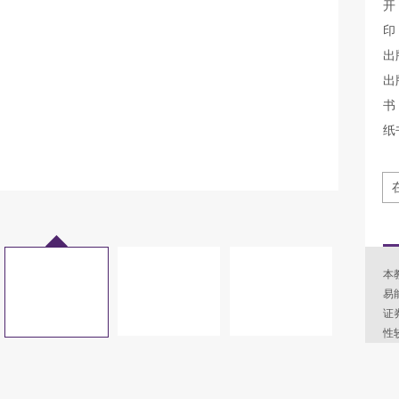
开
印
出
出
书 
纸
本
易
证
性