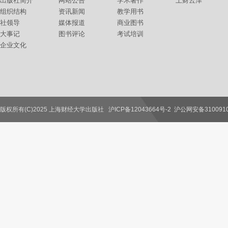
出版社简介
网站公告
学术著作
上财云津
组织结构
资讯新闻
教学用书
社领导
媒体报道
商业图书
大事记
图书评论
考试培训
企业文化
版权所有(C)2025 上海财经大学出版社
沪ICP备12043664号-2
沪公网安备3100910
联系我们
教师服务
读者服务
作者服务
图书馆服务
学校服务