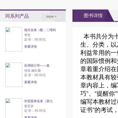
图书详情
同系列产品
more >
报关实务（配：二维码
本书共分为十
李贺
定 价：56.00元
生、分类，以
查看详情
利益常用的一
的国际惯例和
应用统计学——基
章着重介绍在
张良,杨红菊
定 价：56.00元
本教材具有较
查看详情
章内容上，编
巧”、“提醒
编写本教材过
外贸跟单实务（第七
童宏祥
证书”的考试
定 价：46.00元
查看详情