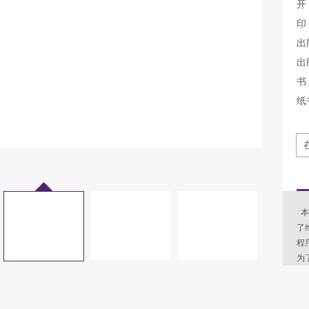
开
印
出
出
书 
纸
本
了
程
为