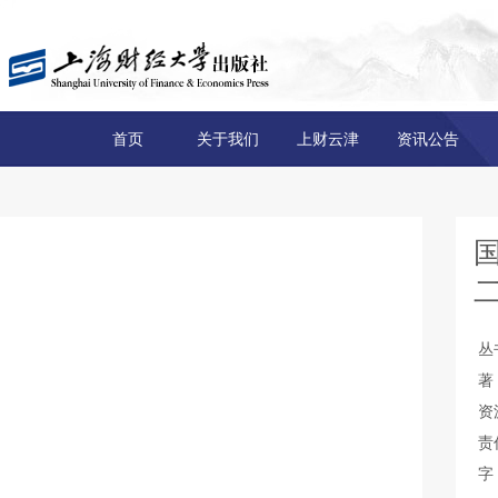
首页
关于我们
上财云津
资讯公告
丛
著
资
责
字