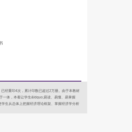
书
爱，已经重印4次，累计印数已超过2万册。由于本教材
体，本着让学生&ldquo;易读、易懂、易掌握
求使学生从总体上把握经济理论框架、掌握经济学分析