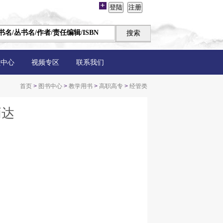
员中心
视频专区
联系我们
首页
>
图书中心
>
教学用书
>
高职高专
>
经管类
炳达